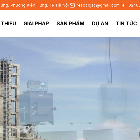
Hưng, Phường Kiến Hưng, TP Hà Nội.
resocojsc@gmail.com
Tel:
0246
I THIỆU
GIẢI PHÁP
SẢN PHẨM
DỰ ÁN
TIN TỨC