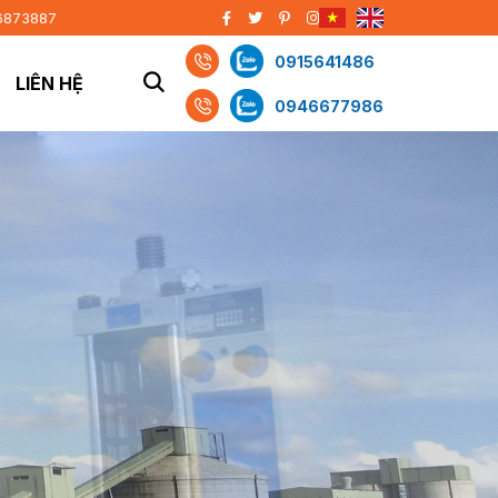
6873887
0915641486
LIÊN HỆ
0946677986