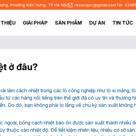
Hưng, Phường Kiến Hưng, TP Hà Nội.
resocojsc@gmail.com
Tel:
0246
I THIỆU
GIẢI PHÁP
SẢN PHẨM
DỰ ÁN
TIN TỨC
t ở đâu?
i làm cách nhiệt trong các lò công nghiệp như lò xi măng, lò 
u từ các hãng nổi tiếng trên thế giới đã có uy tín và thương h
tiến. Do đó, bạn không phải lo lắng về chu kỳ sản xuất không 
c ngoài, bông cách nhiệt bảo ôn được sản xuất thành nhiều 
 thuộc vào nhiệt độ. Để tiết kiệm nhiên liệu, nhiều cơ sở sản