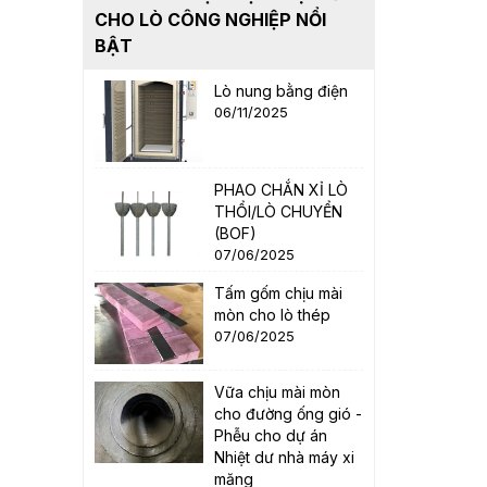
CHO LÒ CÔNG NGHIỆP NỔI
BẬT
Lò nung bằng điện
06/11/2025
PHAO CHẮN XỈ LÒ
THỔI/LÒ CHUYỂN
(BOF)
07/06/2025
Tấm gốm chịu mài
mòn cho lò thép
07/06/2025
Vữa chịu mài mòn
cho đường ống gió -
Phễu cho dự án
Nhiệt dư nhà máy xi
măng