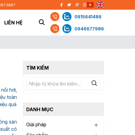
6873887
0915641486
LIÊN HỆ
0946677986
TÌM KIẾM
nồi hơi,
iệu toàn
hiệu quả
DANH MỤC
dòng sản
Giải pháp
 xuất có