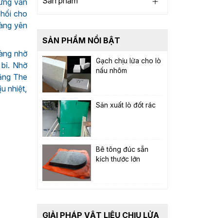
Sản phẩm
hưng vẫn
hối cho
hàng yên
SẢN PHẨM NỔI BẬT
hàng nhờ
Gạch chịu lửa cho lò
 bỉ. Nhờ
nấu nhôm
măng The
u nhiệt,
Sản xuất lò đốt rác
Bê tông đúc sẵn
kích thước lớn
GIẢI PHÁP VẬT LIỆU CHỊU LỬA