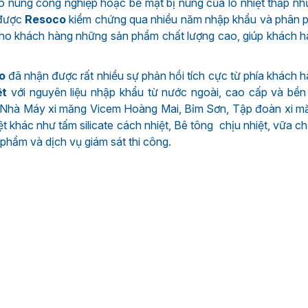
 lò nung công nghiệp hoặc bề mặt bị nung của lò nhiệt thấp n
 được
Resoco
kiểm chứng qua nhiều năm nhập khẩu và phân p
cho khách hàng những sản phẩm chất lượng cao, giúp khách 
o
đã nhận được rất nhiều sự phản hồi tích cực từ phía khách 
ệt
với nguyên liệu nhập khẩu từ nước ngoài, cao cấp và bền
a Nhà Máy xi măng Vicem Hoàng Mai, Bỉm Sơn, Tập đoàn xi 
ệt khác như tấm silicate cách nhiệt, Bê tông chịu nhiệt, vữa chị
 phẩm và dịch vụ giám sát thi công.