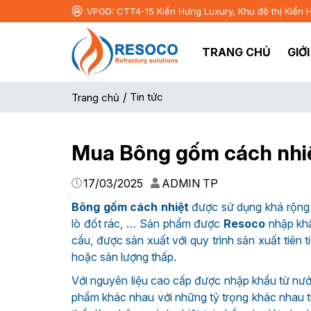
VPGD: CTT4-15 Kiến Hưng Luxury, Khu đô thị Kiến 
TRANG CHỦ
GIỚ
/
Tin tức
Trang chủ
Mua Bông gốm cách nhiệ
17/03/2025
ADMIN TP
Bông gốm cách nhiệt
được sử dụng khá rộng rã
lò đốt rác, … Sản phẩm được
Resoco
nhập khẩ
cầu, được sản xuất với quy trình sản xuất tiên 
hoặc sản lượng thấp.
Với nguyên liệu cao cấp được nhập khẩu từ nướ
phẩm khác nhau với những tỷ trọng khác nhau tùy