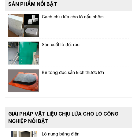
SẢN PHẨM NỔI BẬT
Gạch chịu lửa cho lò nấu nhôm
Sản xuất lò đốt rác
Bê tông đúc sẵn kích thước lớn
GIẢI PHÁP VẬT LIỆU CHỊU LỬA CHO LÒ CÔNG
NGHIỆP NỔI BẬT
Lò nung bằng điện