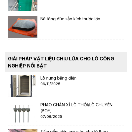
Bê tông đúc sẵn kích thước lớn
GIẢI PHÁP VẬT LIỆU CHỊU LỬA CHO LÒ CÔNG
NGHIỆP NỔI BẬT
Lò nung bằng điện
06/11/2025
PHAO CHẮN XỈ LÒ THỔI/LÒ CHUYỂN
(BOF)
07/06/2025
Tấm gốm chịu mài mòn cho lò thép