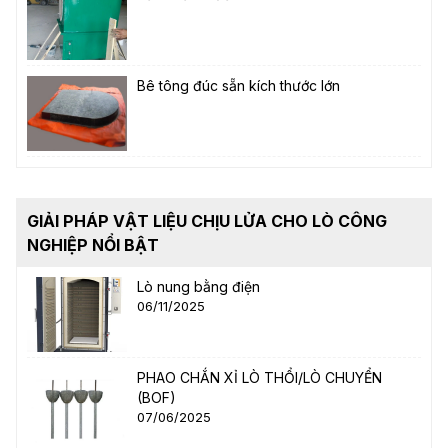
Bê tông đúc sẵn kích thước lớn
GIẢI PHÁP VẬT LIỆU CHỊU LỬA CHO LÒ CÔNG
NGHIỆP NỔI BẬT
Lò nung bằng điện
06/11/2025
PHAO CHẮN XỈ LÒ THỔI/LÒ CHUYỂN
(BOF)
07/06/2025