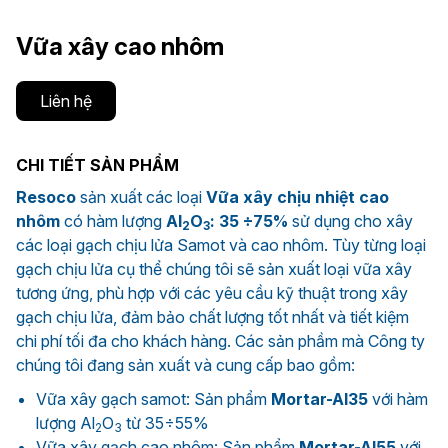
Vữa xây cao nhôm
Liên hệ
CHI TIẾT SẢN PHẨM
Resoco
sản xuất các loại
Vữa xây chịu nhiệt cao
nhôm
có hàm lượng
Al
O
: 35 ÷75%
sử dụng cho xây
2
3
các loại gạch chịu lửa Samot và cao nhôm. Tùy từng loại
gạch chịu lửa cụ thể chúng tôi sẽ sản xuất loại vữa xây
tương ứng, phù hợp với các yêu cầu kỹ thuật trong xây
gạch chịu lửa, đảm bảo chất lượng tốt nhất và tiết kiệm
chi phí tối đa cho khách hàng. Các sản phầm mà Công ty
chúng tôi đang sản xuất và cung cấp bao gồm:
Vữa xây gạch samot: Sản phẩm
Mortar-Al35
với hàm
lượng Al
O
từ 35÷55%
2
3
Vữa xây gạch cao nhôm: Sản phẩm
Mortar-Al55
với