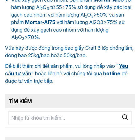
hàm lượng Al
O
từ 55÷75% sử dụng để xây các loại
2
3
gạch cao nhôm với hàm lượng Al
O
>50% và sản
2
3
phẩm
Mortar-Al75
với hàm lượng Al2O3>75% sử
dụng để xây gạch cao nhôm với hàm lượng
Al
O
>70%.
2
3
Vữa xây được đóng trong bao giấy Craft 3 lớp chống ẩm,
đóng bao 25kg/bao hoặc 50kg/bao.
Để biết thêm chi tiết sản phẩm, vui lòng nhấp vào "
Yêu
cầu tư vấn
" hoặc liên hệ với chúng tôi qua
hotline
để
được tư vấn trực tiếp.
TÌM KIẾM