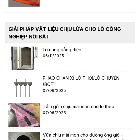
GIẢI PHÁP VẬT LIỆU CHỊU LỬA CHO LÒ CÔNG
NGHIỆP NỔI BẬT
Lò nung bằng điện
06/11/2025
PHAO CHẮN XỈ LÒ THỔI/LÒ CHUYỂN
(BOF)
07/06/2025
Tấm gốm chịu mài mòn cho lò thép
07/06/2025
Vữa chịu mài mòn cho đường ống gió -